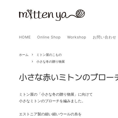
ミトン受注会
新着一覧
ミトン
小さな
HOME
Online Shop
Workshop
お問い合わせ
ミトン屋の指出しミトン
ミトン
木工芸
Books
ホーム
ミトン屋のこもの
小さな冬の贈り物展
小さな赤いミトンのブロー
ミトン屋の「小さな冬の贈り物展」に向けて
小さなミトンのブローチを編みました。
エストニア製の細い細いウールの糸を