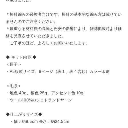
＊棒針編みの経験者向けです。棒針の基本的な編み方は載せてい
ませんのでご注意ください。
＊度重なる材料費の高騰と円安の影響により、雑誌掲載時より価
格を見直させていただきました。
ご了承のほど、よろしくお願いいたします。
◆ キット内容 ◆
＜冊子＞
・A5版縦サイズ、8ページ（表１、表４含む）カラー印刷
＜毛糸＞
・地色 40g、柄色 25g、アクセント色 10g
・ウール100%のシェトランドヤーン
◆仕上がりサイズ◆
・幅：約9.5cm 長さ：約24.5cm